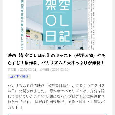
映画【架空ＯＬ日記 】のキャスト（登場人物）やあ
らすじ！原作者、バカリズムの天才っぷりが炸裂！
更新日：
2020-03-11
公開日：
2020-03-10
コメディ映画
バカリズム原作の映画「架空OL日記」が２０２０年２月２
８日に公開されました。 原作者のバカリズムが、身分を隠
して書いていたことで 話題になったブログを元に映画化さ
れた作品です。 監督は住田崇氏で、原作・脚本・主演はバ
カリ […]