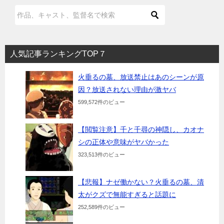
人気記事ランキングTOP７
火垂るの墓、放送禁止はあのシーンが原
因？放送されない理由が激ヤバ
599,572件のビュー
【閲覧注意】千と千尋の神隠し、カオナ
シの正体や意味がヤバかった
323,513件のビュー
【悲報】ナゼ働かない？火垂るの墓、清
太がクズで無能すぎると話題に
252,589件のビュー