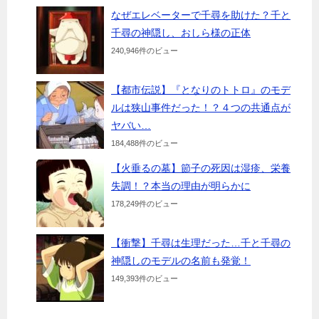
なぜエレベーターで千尋を助けた？千と
千尋の神隠し、おしら様の正体
240,946件のビュー
【都市伝説】『となりのトトロ』のモデ
ルは狭山事件だった！？４つの共通点が
ヤバい…
184,488件のビュー
【火垂るの墓】節子の死因は湿疹、栄養
失調！？本当の理由が明らかに
178,249件のビュー
【衝撃】千尋は生理だった…千と千尋の
神隠しのモデルの名前も発覚！
149,393件のビュー