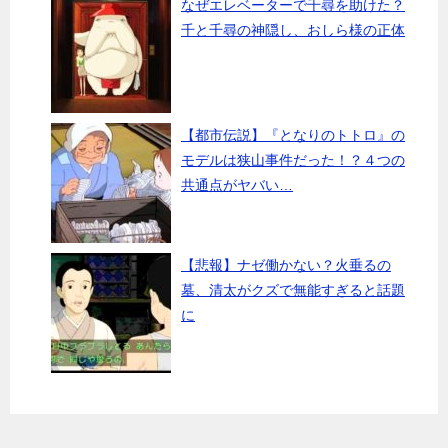
なぜエレベーターで千尋を助けた？
千と千尋の神隠し、おしら様の正体
【都市伝説】『となりのトトロ』の
モデルは狭山事件だった！？４つの
共通点がヤバい…
【悲報】ナゼ働かない？火垂るの
墓、清太がクズで無能すぎると話題
に