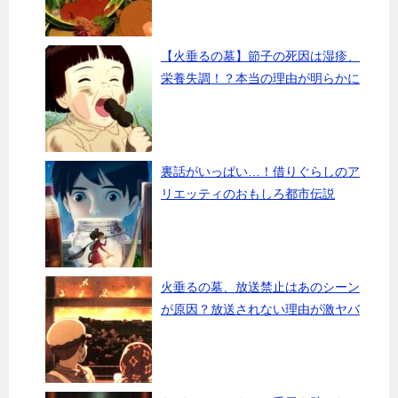
【火垂るの墓】節子の死因は湿疹、
栄養失調！？本当の理由が明らかに
裏話がいっぱい…！借りぐらしのア
リエッティのおもしろ都市伝説
火垂るの墓、放送禁止はあのシーン
が原因？放送されない理由が激ヤバ