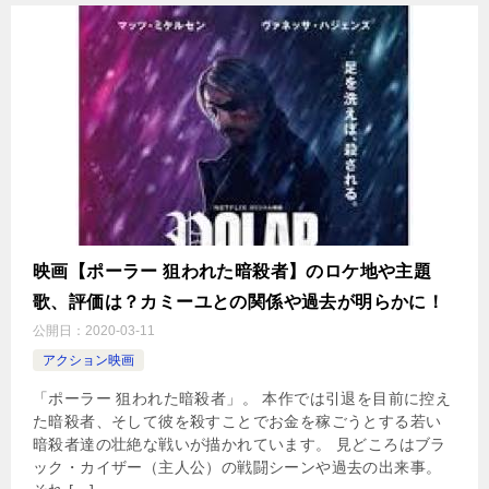
映画【ポーラー 狙われた暗殺者】のロケ地や主題
歌、評価は？カミーユとの関係や過去が明らかに！
公開日：
2020-03-11
アクション映画
「ポーラー 狙われた暗殺者」。 本作では引退を目前に控え
た暗殺者、そして彼を殺すことでお金を稼ごうとする若い
暗殺者達の壮絶な戦いが描かれています。 見どころはブラ
ック・カイザー（主人公）の戦闘シーンや過去の出来事。