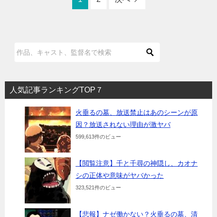
人気記事ランキングTOP７
火垂るの墓、放送禁止はあのシーンが原
因？放送されない理由が激ヤバ
599,613件のビュー
【閲覧注意】千と千尋の神隠し、カオナ
シの正体や意味がヤバかった
323,521件のビュー
【悲報】ナゼ働かない？火垂るの墓、清