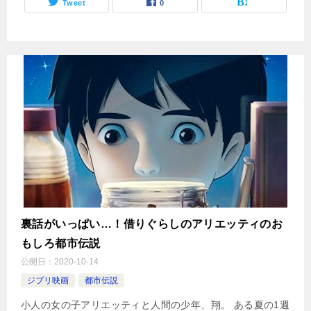
Tweet
0
裏話がいっぱい…！借りぐらしのアリエッティのお
もしろ都市伝説
公開日：
2020-10-14
ジブリ映画
都市伝説
小人の女の子アリエッティと人間の少年、翔。 ある夏の1週