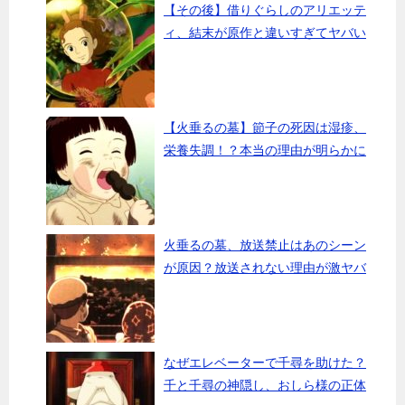
【その後】借りぐらしのアリエッテ
ィ、結末が原作と違いすぎてヤバい
【火垂るの墓】節子の死因は湿疹、
栄養失調！？本当の理由が明らかに
火垂るの墓、放送禁止はあのシーン
が原因？放送されない理由が激ヤバ
なぜエレベーターで千尋を助けた？
千と千尋の神隠し、おしら様の正体