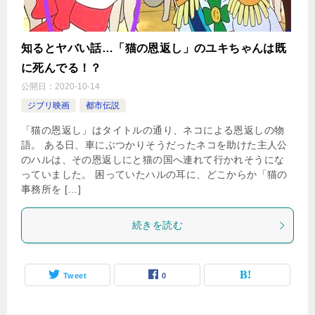
知るとヤバい話…「猫の恩返し」のユキちゃんは既
に死んでる！？
公開日：
2020-10-14
ジブリ映画
都市伝説
「猫の恩返し」はタイトルの通り、ネコによる恩返しの物
語。 ある日、車にぶつかりそうだったネコを助けた主人公
のハルは、その恩返しにと猫の国へ連れて行かれそうにな
っていました。 困っていたハルの耳に、どこからか「猫の
事務所を […]
続きを読む
Tweet
0