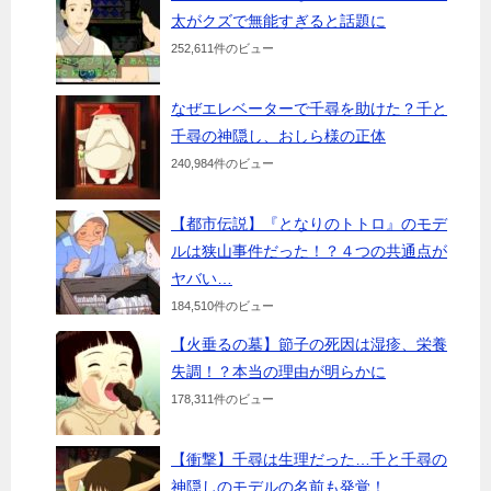
太がクズで無能すぎると話題に
252,611件のビュー
なぜエレベーターで千尋を助けた？千と
千尋の神隠し、おしら様の正体
240,984件のビュー
【都市伝説】『となりのトトロ』のモデ
ルは狭山事件だった！？４つの共通点が
ヤバい…
184,510件のビュー
【火垂るの墓】節子の死因は湿疹、栄養
失調！？本当の理由が明らかに
178,311件のビュー
【衝撃】千尋は生理だった…千と千尋の
神隠しのモデルの名前も発覚！