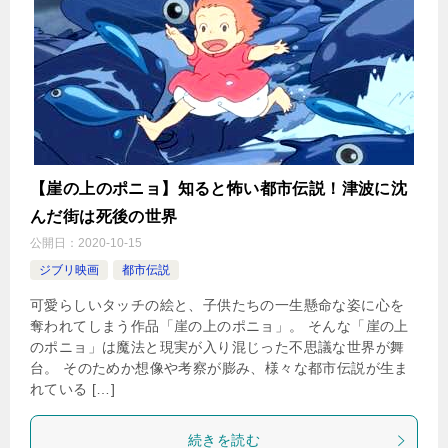
【崖の上のポニョ】知ると怖い都市伝説！津波に沈
んだ街は死後の世界
公開日：
2020-10-15
ジブリ映画
都市伝説
可愛らしいタッチの絵と、子供たちの一生懸命な姿に心を
奪われてしまう作品「崖の上のポニョ」。 そんな「崖の上
のポニョ」は魔法と現実が入り混じった不思議な世界が舞
台。 そのためか想像や考察が膨み、様々な都市伝説が生ま
れている […]
続きを読む