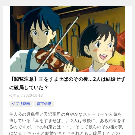
【閲覧注意】耳をすませばのその後…2人は結婚せず
に破局していた？
公開日：
2020-10-13
ジブリ映画
都市伝説
主人公の月島雫と天沢聖司の爽やかなストーリーで人気を
博している「耳をすませば」。 2人は最後に、ある約束をす
るのですが、その約束とは・・。 そして彼らのその後が気
になる！ ちゃんと結婚できた？それとも…破局！？ この