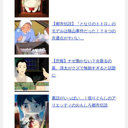
【都市伝説】『となりのトトロ』の
モデルは狭山事件だった！？４つの
共通点がヤバい…
【悲報】ナゼ働かない？火垂るの
墓、清太がクズで無能すぎると話題
に
裏話がいっぱい…！借りぐらしのア
リエッティのおもしろ都市伝説