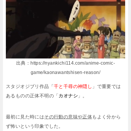
出典：https://nyankichi114.com/anime-comic-
game/kaonawantshisen-reason/
スタジオジブリ作品「
千と千尋の神隠し
」で重要では
あるものの正体不明の「
カオナシ
」。
最初に見た時には
その行動の意味や正体
もよく分から
ず怖いという印象でした。