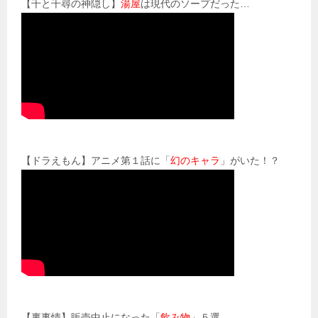
【千と千尋の神隠し】
湯屋
は現代のソープだった…
【ドラえもん】アニメ第１話に「
幻のキャラ
」がいた！？
【裏事情】販売中止になった「
飲み物
」５選