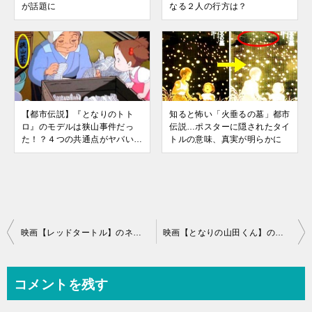
が話題に
なる２人の行方は？
【都市伝説】『となりのトト
知ると怖い「火垂るの墓」都市
ロ』のモデルは狭山事件だっ
伝説…ポスターに隠されたタイ
た！？４つの共通点がヤバい…
トルの意味、真実が明らかに
投
映画【レッドタートル】のネタバレや主題歌まとめ！台詞が全くない映画
映画【となりの山田くん】のあらすじネタバレ、歴代視聴率はこちら！4コマ漫画から作られたと話題に
稿
ナ
コメントを残す
ビ