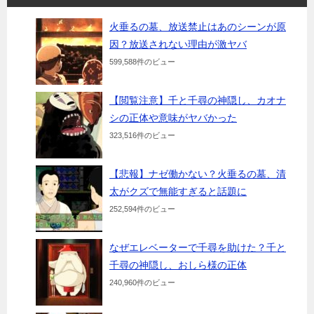
火垂るの墓、放送禁止はあのシーンが原
因？放送されない理由が激ヤバ
599,588件のビュー
【閲覧注意】千と千尋の神隠し、カオナ
シの正体や意味がヤバかった
323,516件のビュー
【悲報】ナゼ働かない？火垂るの墓、清
太がクズで無能すぎると話題に
252,594件のビュー
なぜエレベーターで千尋を助けた？千と
千尋の神隠し、おしら様の正体
240,960件のビュー