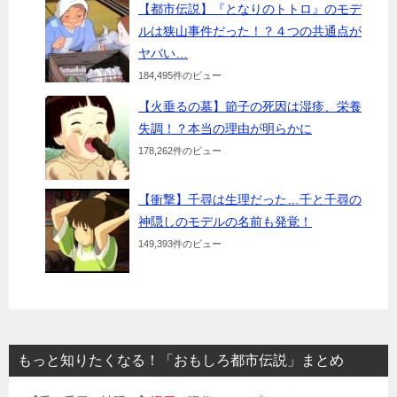
【都市伝説】『となりのトトロ』のモデ
ルは狭山事件だった！？４つの共通点が
ヤバい…
184,495件のビュー
【火垂るの墓】節子の死因は湿疹、栄養
失調！？本当の理由が明らかに
178,262件のビュー
【衝撃】千尋は生理だった…千と千尋の
神隠しのモデルの名前も発覚！
149,393件のビュー
もっと知りたくなる！「おもしろ都市伝説」まとめ