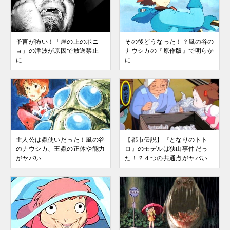
予言が怖い！「崖の上のポニ
その後どうなった！？風の谷の
ョ」の津波が原因で放送禁止
ナウシカの『原作版』で明らか
に…
に
主人公は蟲使いだった！風の谷
【都市伝説】『となりのトト
のナウシカ、王蟲の正体や能力
ロ』のモデルは狭山事件だっ
がヤバい
た！？４つの共通点がヤバい…