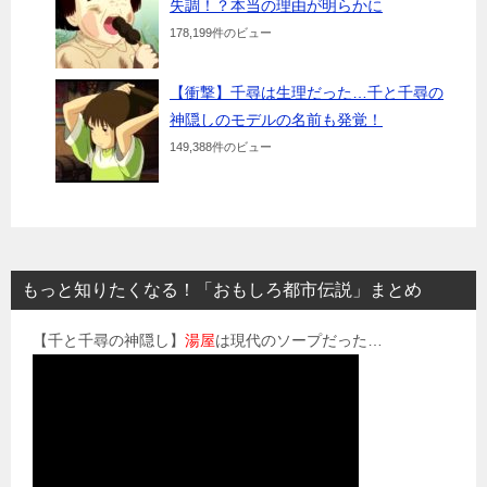
失調！？本当の理由が明らかに
178,199件のビュー
【衝撃】千尋は生理だった…千と千尋の
神隠しのモデルの名前も発覚！
149,388件のビュー
もっと知りたくなる！「おもしろ都市伝説」まとめ
【千と千尋の神隠し】
湯屋
は現代のソープだった…