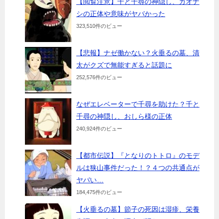
【閲覧注意】千と千尋の神隠し、カオナ
シの正体や意味がヤバかった
323,510件のビュー
【悲報】ナゼ働かない？火垂るの墓、清
太がクズで無能すぎると話題に
252,576件のビュー
なぜエレベーターで千尋を助けた？千と
千尋の神隠し、おしら様の正体
240,924件のビュー
【都市伝説】『となりのトトロ』のモデ
ルは狭山事件だった！？４つの共通点が
ヤバい…
184,475件のビュー
【火垂るの墓】節子の死因は湿疹、栄養