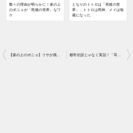
数々の理由が明らかに！崖の上
となりのトトロは「死後の世
のポニョが「死後の世界」なワ
界」…トトロは死神、メイは地
ケ
蔵になった
投
【崖の上のポニョ】リサが残した「最後のセリフ」！その意味が話題に
都市伝説じゃなく実話！「耳をすませば」の隠れキャラが豪華すぎる
稿
ナ
ビ
ゲ
ー
シ
ョ
ン