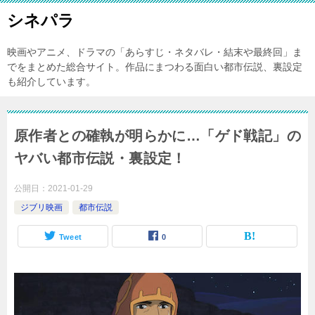
シネパラ
映画やアニメ、ドラマの「あらすじ・ネタバレ・結末や最終回」ま
でをまとめた総合サイト。作品にまつわる面白い都市伝説、裏設定
も紹介しています。
原作者との確執が明らかに…「ゲド戦記」の
ヤバい都市伝説・裏設定！
公開日：
2021-01-29
ジブリ映画
都市伝説
Tweet
0