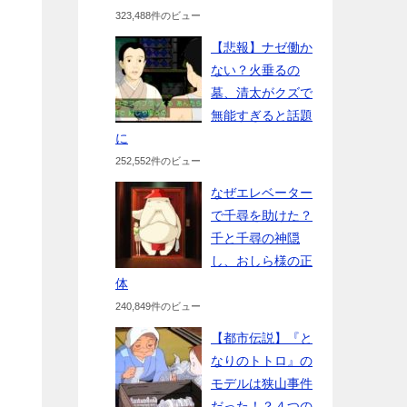
323,488件のビュー
【悲報】ナゼ働か
ない？火垂るの
墓、清太がクズで
無能すぎると話題
に
252,552件のビュー
なぜエレベーター
で千尋を助けた？
千と千尋の神隠
し、おしら様の正
体
240,849件のビュー
【都市伝説】『と
なりのトトロ』の
モデルは狭山事件
だった！？４つの