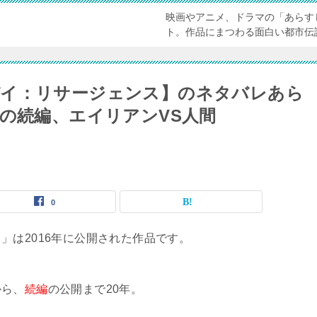
映画やアニメ、ドラマの「あらす
ト。作品にまつわる面白い都市伝
デイ：リサージェンス】のネタバレあら
りの続編、エイリアンVS人間
0
」は2016年に公開された作品です。
から、
続編
の公開まで20年。