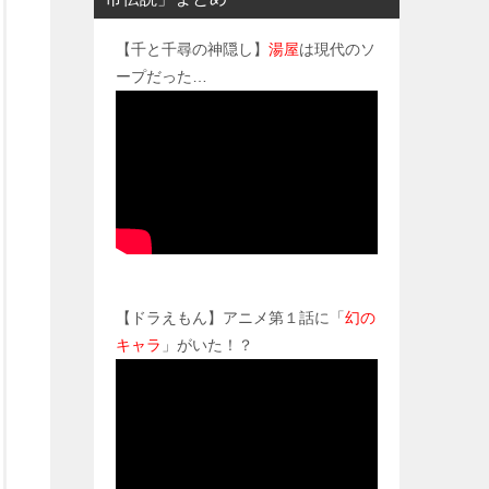
【千と千尋の神隠し】
湯屋
は現代のソ
ープだった…
【ドラえもん】アニメ第１話に「
幻の
キャラ
」がいた！？