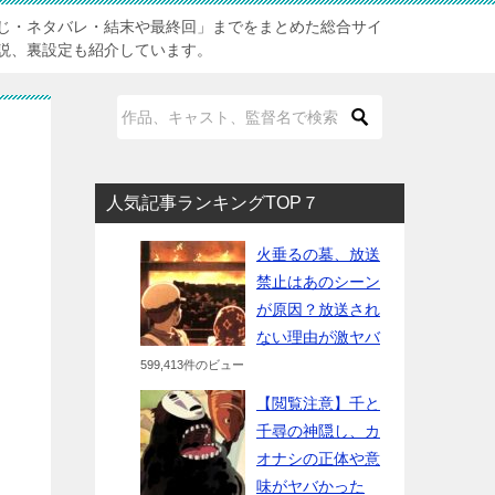
じ・ネタバレ・結末や最終回」までをまとめた総合サイ
説、裏設定も紹介しています。
人気記事ランキングTOP７
火垂るの墓、放送
禁止はあのシーン
が原因？放送され
ない理由が激ヤバ
599,413件のビュー
【閲覧注意】千と
千尋の神隠し、カ
オナシの正体や意
味がヤバかった