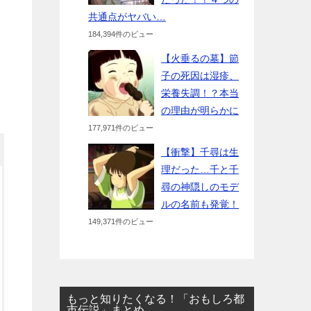
共通点がヤバい…
184,394件のビュー
【火垂るの墓】節
子の死因は湿疹、
栄養失調！？本当
の理由が明らかに
177,971件のビュー
【衝撃】千尋は生
理だった…千と千
尋の神隠しのモデ
ルの名前も発覚！
149,371件のビュー
もっと知りたくなる！「おもしろ都
市伝説」まとめ