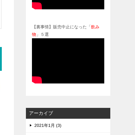
【裏事情】販売中止になった「
飲み
物
」５選
アーカイブ
2021年1月 (3)