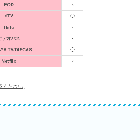
FOD
×
dTV
◯
Hulu
×
ビデオパス
×
YA TV/DISCAS
◯
Netflix
×
認ください
。