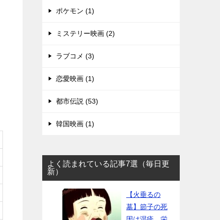
ポケモン (1)
ミステリー映画 (2)
ラブコメ (3)
恋愛映画 (1)
都市伝説 (53)
韓国映画 (1)
よく読まれている記事7選（毎日更
新）
【火垂るの
墓】節子の死
因は湿疹、栄