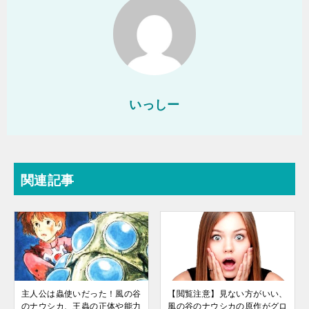
いっしー
関連記事
主人公は蟲使いだった！風の谷
【閲覧注意】見ない方がいい、
のナウシカ、王蟲の正体や能力
風の谷のナウシカの原作がグロ