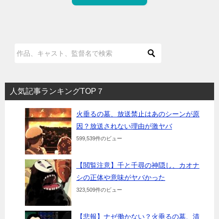
人気記事ランキングTOP７
火垂るの墓、放送禁止はあのシーンが原
因？放送されない理由が激ヤバ
599,539件のビュー
【閲覧注意】千と千尋の神隠し、カオナ
シの正体や意味がヤバかった
323,509件のビュー
【悲報】ナゼ働かない？火垂るの墓、清