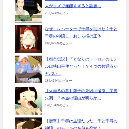
太がクズで無能すぎると話題に
252,574件のビュー
なぜエレベーターで千尋を助けた？千と
千尋の神隠し、おしら様の正体
240,922件のビュー
【都市伝説】『となりのトトロ』のモデ
ルは狭山事件だった！？４つの共通点が
ヤバい…
184,474件のビュー
【火垂るの墓】節子の死因は湿疹、栄養
失調！？本当の理由が明らかに
178,194件のビュー
【衝撃】千尋は生理だった…千と千尋の
神隠しのモデルの名前も発覚！