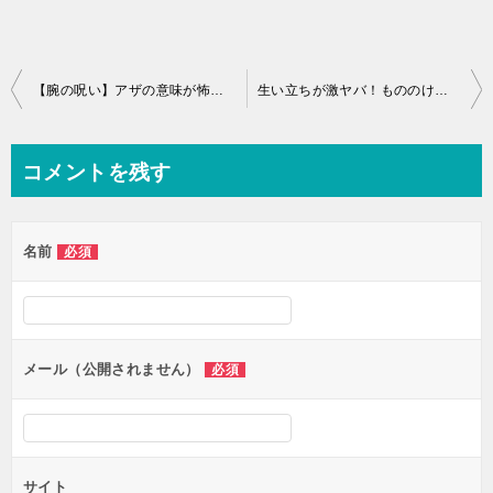
投
【腕の呪い】アザの意味が怖い！もののけ姫でアシタカが受けた罰とは
生い立ちが激ヤバ！もののけ姫、サンの正体はエボシの娘だった！？
稿
ナ
コメントを残す
ビ
ゲ
名前
必須
ー
シ
ョ
ン
メール（公開されません）
必須
サイト