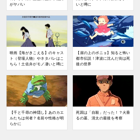
がヤバい
いと噂に
映画【海がきこえる】のキャス
【崖の上のポニョ】知ると怖い
ト（登場人物）やネタバレはこ
都市伝説！津波に沈んだ街は死
ちら！土佐弁がモノ凄いと噂に
後の世界
【千と千尋の神隠し】あのカエ
死因は「自殺」だった！？火垂
ルたちは何者？名前や性格が明
るの墓、清太の最後を考察
らかに