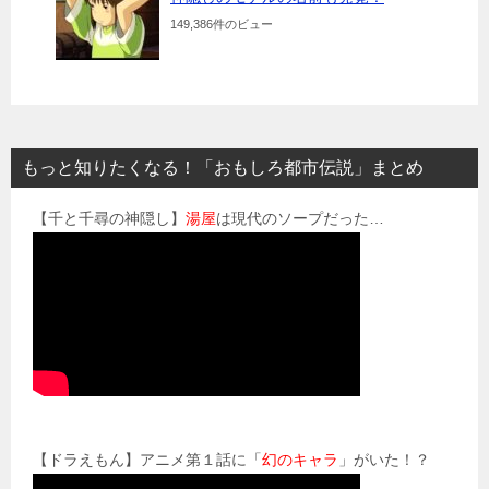
149,386件のビュー
もっと知りたくなる！「おもしろ都市伝説」まとめ
【千と千尋の神隠し】
湯屋
は現代のソープだった…
【ドラえもん】アニメ第１話に「
幻のキャラ
」がいた！？