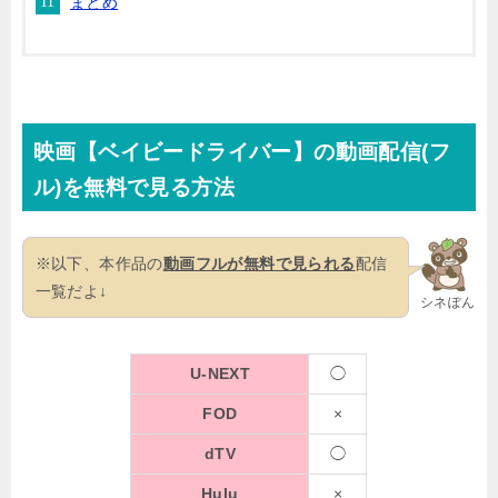
まとめ
映画【ベイビードライバー】の動画配信(フ
ル)を無料で見る方法
※以下、本作品の
動画フルが無料で見られる
配信
一覧だよ↓
シネぽん
U-NEXT
◯
FOD
×
dTV
◯
Hulu
×