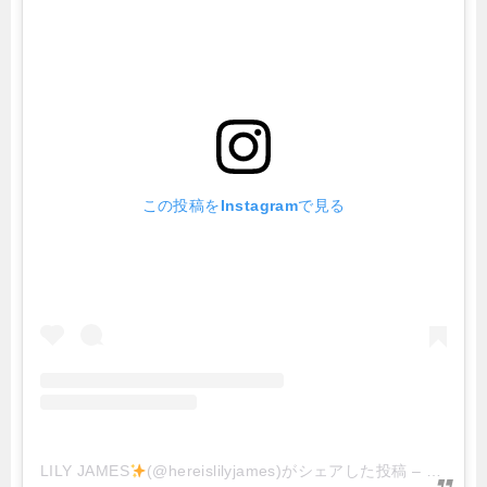
この投稿をInstagramで見る
LILY JAMES
(@hereislilyjames)がシェアした投稿
–
2020年