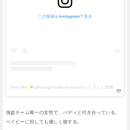
この投稿をInstagramで見る
Dee Dee
(@eizagonzalezreynaa)がシェアした投稿
–
202
強盗チーム唯一の女性で、バディと付き合っている。
ベイビーに対しても優しく接する。