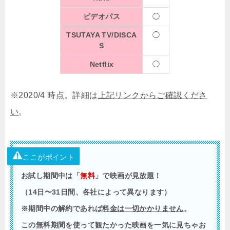
ビデオパス
◯
TSUTAYA TV/DISCA
◯
S
Netflix
◯
※2020/4 時点。詳細は
上記リンクからご確認くださ
い
。
ここがポイント
お試し期間中は「
無料
」で映画が見放題！
（14日〜31日間、各社によって異なります）
※期間中の解約であれば
料金は一切かかりません
。
この無料期間を使って観たかった映画を一気に見ちゃお