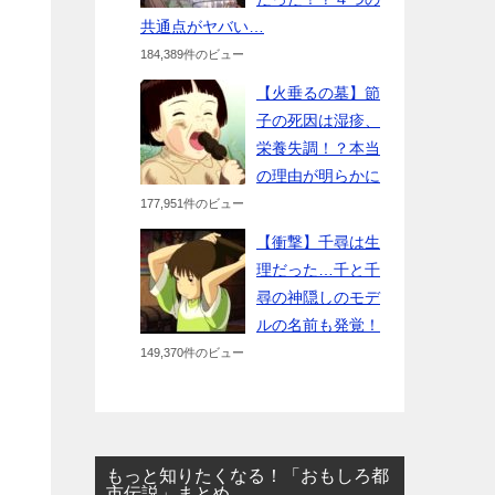
共通点がヤバい…
184,389件のビュー
【火垂るの墓】節
子の死因は湿疹、
栄養失調！？本当
の理由が明らかに
177,951件のビュー
【衝撃】千尋は生
理だった…千と千
尋の神隠しのモデ
ルの名前も発覚！
149,370件のビュー
もっと知りたくなる！「おもしろ都
市伝説」まとめ