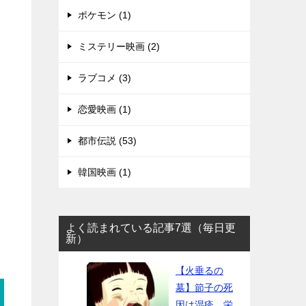
ポケモン (1)
ミステリー映画 (2)
ラブコメ (3)
恋愛映画 (1)
都市伝説 (53)
韓国映画 (1)
よく読まれている記事7選（毎日更
新）
【火垂るの
墓】節子の死
因は湿疹、栄