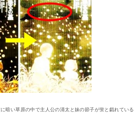
横に暗い草原の中で主人公の清太と妹の節子が蛍と戯れている