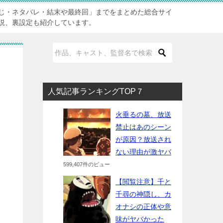
じ・ネタバレ・結末や最終回」までをまとめた総合サイ
説、裏設定も紹介しています。
人気記事ランキングTOP７
火垂るの墓、放送
禁止はあのシーン
が原因？放送され
ない理由が激ヤバ
599,407件のビュー
【閲覧注意】千と
千尋の神隠し、カ
オナシの正体や意
味がヤバかった