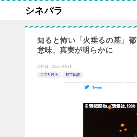
シネパラ
知ると怖い「火垂るの墓」都
意味、真実が明らかに
公開日：
2020-04-21
ジブリ映画
都市伝説
Tweet