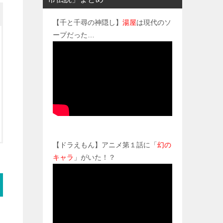
【千と千尋の神隠し】
湯屋
は現代のソ
ープだった…
【ドラえもん】アニメ第１話に「
幻の
キャラ
」がいた！？