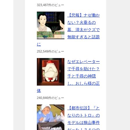
323,487件のビュー
【悲報】ナゼ働か
ない？火垂るの
墓、清太がクズで
無能すぎると話題
に
252,549件のビュー
なぜエレベーター
で千尋を助けた？
千と千尋の神隠
し、おしら様の正
体
240,846件のビュー
【都市伝説】『と
なりのトトロ』の
モデルは狭山事件
だった！？４つの