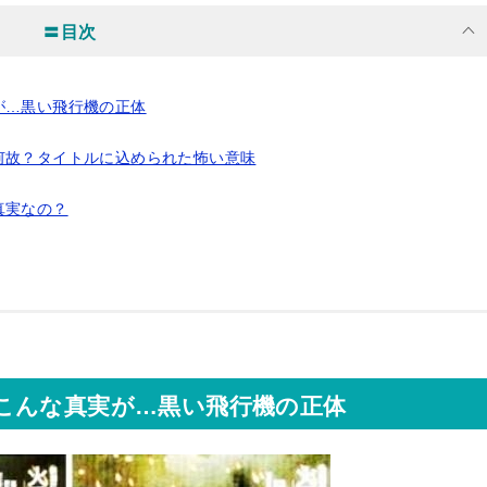
〓目次
が…黒い飛行機の正体
何故？タイトルに込められた怖い意味
真実なの？
こんな真実が…黒い飛行機の正体