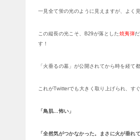
一見全て蛍の光のように見えますが、よく
この縦長の光こそ、B29が落とした
焼夷弾
だ
す！
「火垂るの墓」が公開されてから時を経て
これがTwitterでも大きく取り上げられ、
「鳥肌…怖い」
「全然気がつかなかった。まさに火が垂れ