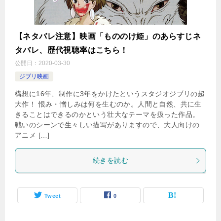
【ネタバレ注意】映画「もののけ姫」のあらすじネ
タバレ、歴代視聴率はこちら！
公開日：
2020-03-30
ジブリ映画
構想に16年、制作に3年をかけたというスタジオジブリの超
大作！ 恨み・憎しみは何を生むのか。人間と自然、共に生
きることはできるのかという壮大なテーマを扱った作品。
戦いのシーンで生々しい描写がありますので、大人向けの
アニメ […]
続きを読む
Tweet
0