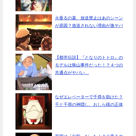
火垂るの墓、放送禁止はあのシーン
が原因？放送されない理由が激ヤバ
【都市伝説】『となりのトトロ』の
モデルは狭山事件だった！？４つの
共通点がヤバい…
なぜエレベーターで千尋を助けた？
千と千尋の神隠し、おしら様の正体