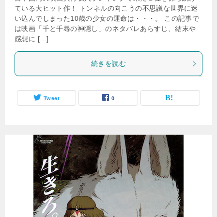
ている大ヒット作！ トンネルの向こうの不思議な世界に迷
い込んでしまった10歳の少女の運命は・・・。 この記事で
は映画「千と千尋の神隠し」のネタバレあらすじ、結末や
感想に […]
続きを読む
Tweet
0