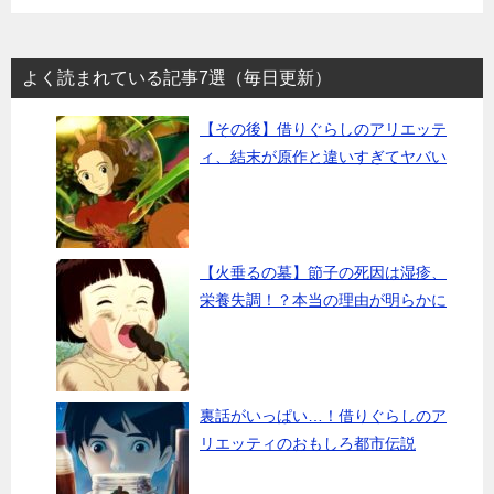
よく読まれている記事7選（毎日更新）
【その後】借りぐらしのアリエッテ
ィ、結末が原作と違いすぎてヤバい
【火垂るの墓】節子の死因は湿疹、
栄養失調！？本当の理由が明らかに
裏話がいっぱい…！借りぐらしのア
リエッティのおもしろ都市伝説