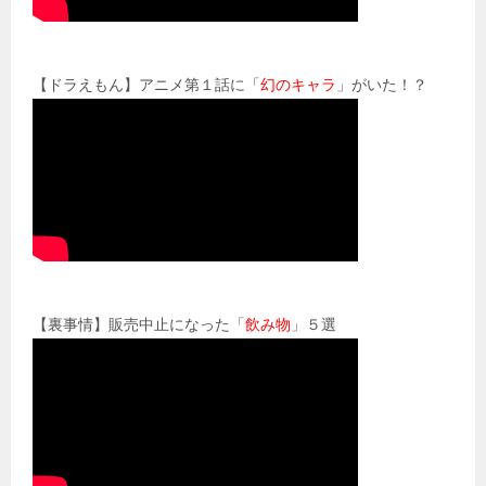
【ドラえもん】アニメ第１話に「
幻のキャラ
」がいた！？
【裏事情】販売中止になった「
飲み物
」５選