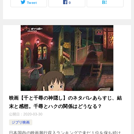
Tweet
0
映画【千と千尋の神隠し】のネタバレあらすじ、結
末と感想。千尋とハクの関係はどうなる？
公開日：
2020-03-30
ジブリ映画
日本国内の映画興行収入ランキングで未だ１位を保ち続け