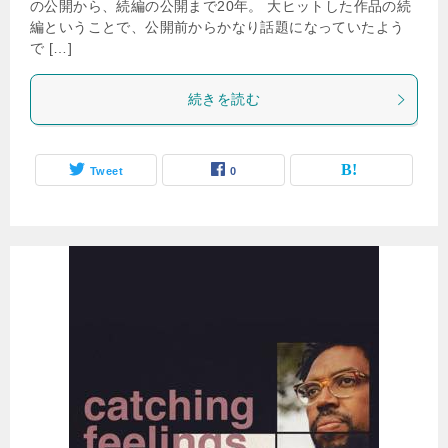
の公開から、続編の公開まで20年。 大ヒットした作品の続
編ということで、公開前からかなり話題になっていたよう
で […]
続きを読む
Tweet
0