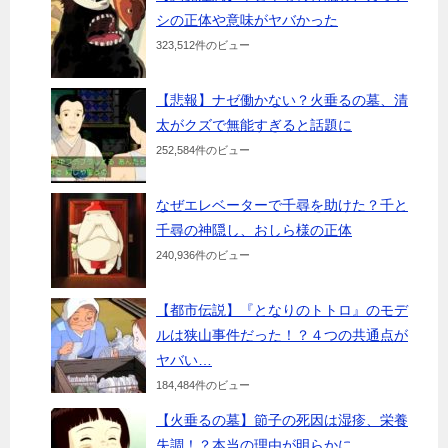
シの正体や意味がヤバかった
323,512件のビュー
【悲報】ナゼ働かない？火垂るの墓、清
太がクズで無能すぎると話題に
252,584件のビュー
なぜエレベーターで千尋を助けた？千と
千尋の神隠し、おしら様の正体
240,936件のビュー
【都市伝説】『となりのトトロ』のモデ
ルは狭山事件だった！？４つの共通点が
ヤバい…
184,484件のビュー
【火垂るの墓】節子の死因は湿疹、栄養
失調！？本当の理由が明らかに