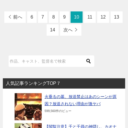
前へ
6
7
8
9
10
11
12
13
14
次へ
人気記事ランキングTOP７
火垂るの墓、放送禁止はあのシーンが原
因？放送されない理由が激ヤバ
599,560件のビュー
【閲覧注意】千と千尋の神隠し、カオナ