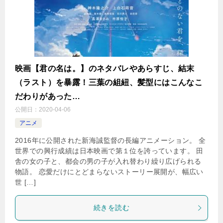
映画【君の名は。】のネタバレやあらすじ、結末
（ラスト）を暴露！三葉の組紐、髪型にはこんなこ
だわりがあった…
公開日：
2020-04-06
アニメ
2016年に公開された新海誠監督の長編アニメーション。 全
世界での興行成績は日本映画で第１位を誇っています。 田
舎の女の子と、都会の男の子が入れ替わり繰り広げられる
物語。 恋愛だけにとどまらないストーリー展開が、幅広い
世 […]
続きを読む