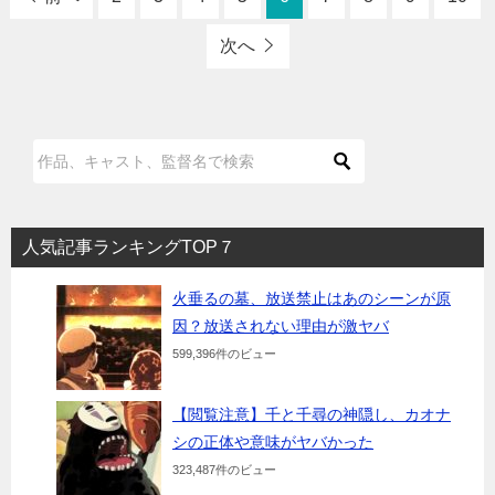
次へ
人気記事ランキングTOP７
火垂るの墓、放送禁止はあのシーンが原
因？放送されない理由が激ヤバ
599,396件のビュー
【閲覧注意】千と千尋の神隠し、カオナ
シの正体や意味がヤバかった
323,487件のビュー