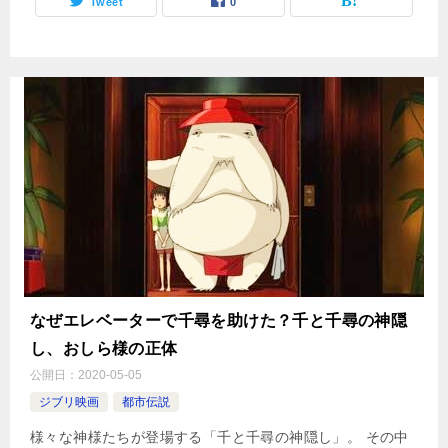
Tweet
0
なぜエレベーターで千尋を助けた？千と千尋の神隠
し、おしら様の正体
公開日：
2020-05-05
ジブリ映画
都市伝説
様々な神様たちが登場する「千と千尋の神隠し」。 その中