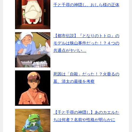
千と千尋の神隠し、おしら様の正体
【都市伝説】『となりのトトロ』の
モデルは狭山事件だった！？４つの
共通点がヤバい…
死因は「自殺」だった！？火垂るの
墓、清太の最後を考察
【千と千尋の神隠し】あのカエルた
ちは何者？名前や性格が明らかに