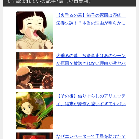
よく読まれている記事7選（毎日更新）
【火垂るの墓】節子の死因は湿疹、
栄養失調！？本当の理由が明らかに
火垂るの墓、放送禁止はあのシーン
が原因？放送されない理由が激ヤバ
【その後】借りぐらしのアリエッテ
ィ、結末が原作と違いすぎてヤバい
なぜエレベーターで千尋を助けた？