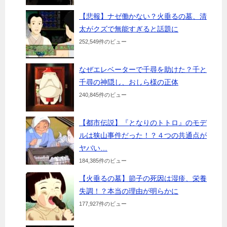
【悲報】ナゼ働かない？火垂るの墓、清
太がクズで無能すぎると話題に
252,549件のビュー
なぜエレベーターで千尋を助けた？千と
千尋の神隠し、おしら様の正体
240,845件のビュー
【都市伝説】『となりのトトロ』のモデ
ルは狭山事件だった！？４つの共通点が
ヤバい…
184,385件のビュー
【火垂るの墓】節子の死因は湿疹、栄養
失調！？本当の理由が明らかに
177,927件のビュー