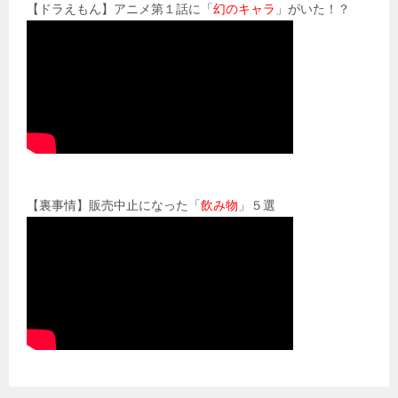
【ドラえもん】アニメ第１話に「
幻のキャラ
」がいた！？
【裏事情】販売中止になった「
飲み物
」５選