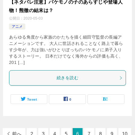
【ネタバレ注意】バケモノの子のあらすじや登場人
物！熊徹の結末は？
公開日：
2020-05-03
アニメ
あらゆる角度から家族のかたちを描く細田守監督の長編ア
ニメーションです。 大人に世話されることなく路上で暮ら
す少年が、力は強いがひとりぼっちのバケモノに弟子入り
するストーリー。 日本だけでなく海外からの評価も高く、
201 […]
続きを読む
Tweet
0
前へ
2
3
4
5
6
7
8
9
10