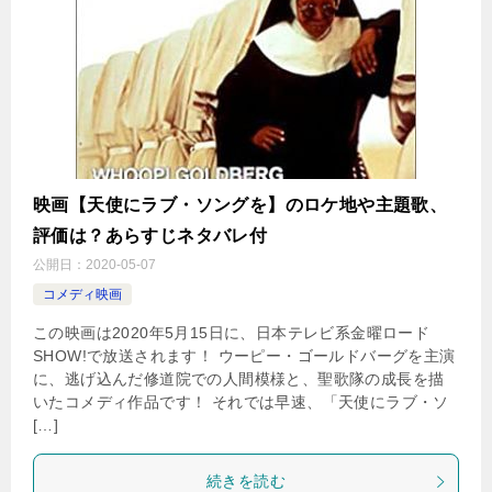
映画【天使にラブ・ソングを】のロケ地や主題歌、
評価は？あらすじネタバレ付
公開日：
2020-05-07
コメディ映画
この映画は2020年5月15日に、日本テレビ系金曜ロード
SHOW!で放送されます！ ウーピー・ゴールドバーグを主演
に、逃げ込んだ修道院での人間模様と、聖歌隊の成長を描
いたコメディ作品です！ それでは早速、「天使にラブ・ソ
[…]
続きを読む