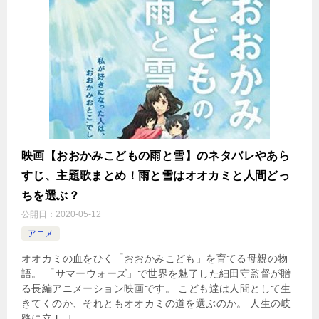
映画【おおかみこどもの雨と雪】のネタバレやあら
すじ、主題歌まとめ！雨と雪はオオカミと人間どっ
ちを選ぶ？
公開日：
2020-05-12
アニメ
オオカミの血をひく「おおかみこども」を育てる母親の物
語。 「サマーウォーズ」で世界を魅了した細田守監督が贈
る長編アニメーション映画です。 こども達は人間として生
きてくのか、それともオオカミの道を選ぶのか。 人生の岐
路に立 […]