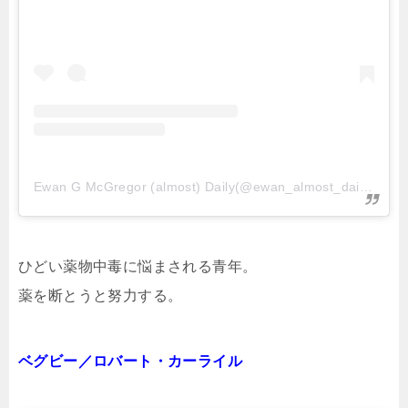
Ewan G McGregor (almost) Daily(@ewan_almost_daily)がシェアした投稿
ひどい薬物中毒に悩まされる青年。
薬を断とうと努力する。
ベグビー／ロバート・カーライル