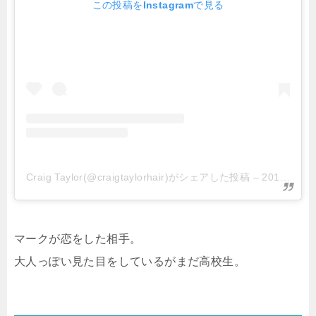
この投稿をInstagramで見る
Craig Taylor(@craigtaylorhair)がシェアした投稿
–
2018年 8月月23日午後1時54分PDT
マークが恋をした相手。
大人っぽい見た目をしているがまだ高校生。