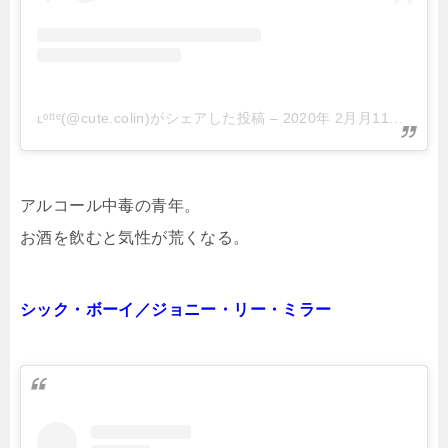
ʟᵒᵗᵗᵉ(@cute.colin)がシェアした投稿
–
2020年 2月月11日午前11時02分PST
アルコール中毒の青年。
お酒を飲むと気性が荒くなる。
シック・ボーイ／ジョニー・リー・ミラー