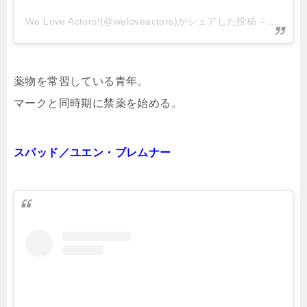
We Love Actors!(@weloveactors)がシェアした投稿
–
2019年
薬物を常習している青年。
マークと同時期に禁薬を始める。
スパッド／ユエン・ブレムナー