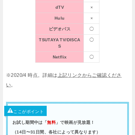
dTV
×
Hulu
×
ビデオパス
◯
TSUTAYA TV/DISCA
◯
S
Netflix
◯
※2020/4 時点。詳細は
上記リンクからご確認くださ
い
。
ここがポイント
お試し期間中は「
無料
」で映画が見放題！
（14日〜31日間、各社によって異なります）